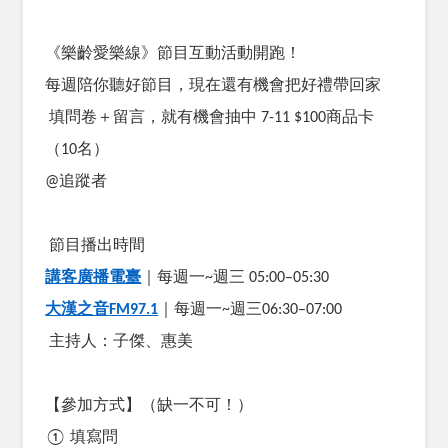
《樂齡愛樂線》節目互動活動開跑！
每週陪你聽好節目，現在還有機會把好禮帶回家
填問卷＋留言，就有機會抽中
7-11 $100
商品卡
（
10
名）
@
追蹤者
節目播出時間
講客廣播電臺
｜每週一
~
週三
05:00–05:30
大漢之音
FM97.1
｜每週一
~
週三
06:30–07:00
主持人：子傑、惠美
【參加方式】（缺一不可！）
①
填寫問