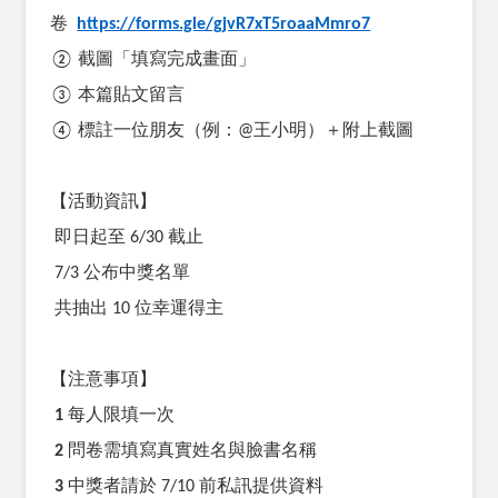
卷
https://forms.gle/gjvR7xT5roaaMmro7
②
截圖「填寫完成畫面」
③
本篇貼文留言
④
標註一位朋友（例：
@
王小明）＋附上截圖
【活動資訊】
即日起至
6/30
截止
7/3
公布中獎名單
共抽出
10
位幸運得主
【注意事項】
1
每人限填一次
2
問卷需填寫真實姓名與臉書名稱
3
中獎者請於
7/10
前私訊提供資料