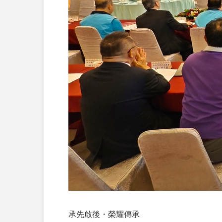
承先啟後・榮耀傳承